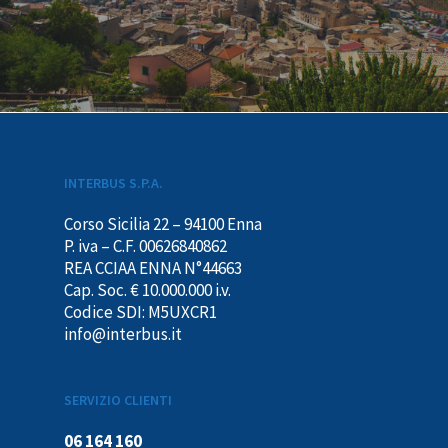
INTERBUS S.P.A.
Corso Sicilia 22 – 94100 Enna
P. iva – C.F. 00626840862
REA CCIAA ENNA N°44663
Cap. Soc. € 10.000.000 i.v.
Codice SDI: M5UXCR1
info@interbus.it
SERVIZIO CLIENTI
06 164 160