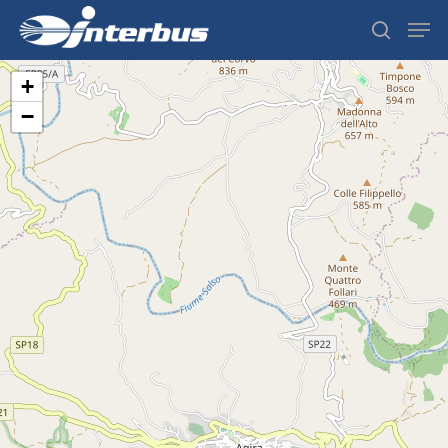
+
−
Hit enter to search or ESC to close