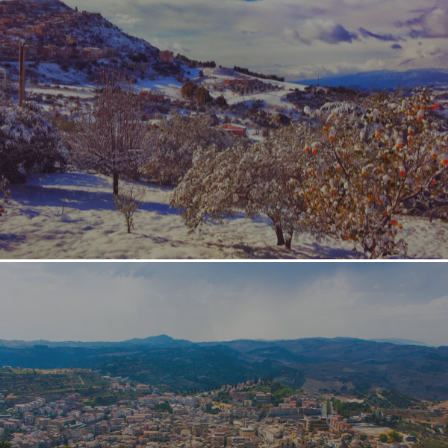
Pachino
Palermo
Paternò
Piazza Armerina
Portopalo
Sicilia Outlet Village
Siracusa
Taormina
Vittoria