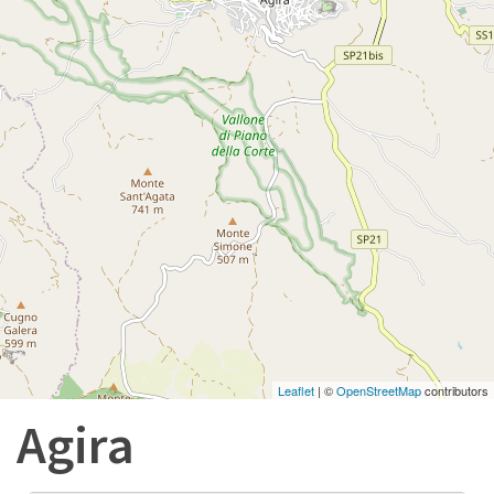
Leaflet
| ©
OpenStreetMap
contributors
Agira