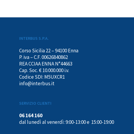
Messina
Militello
Mistretta
Nicosia
INTERBUS S.P.A.
Niscemi
Corso Sicilia 22 – 94100 Enna
Noto
P. iva – C.F. 00626840862
REA CCIAA ENNA N°44663
Pachino
Cap. Soc. € 10.000.000 i.v.
Codice SDI: M5UXCR1
Palermo
info@interbus.it
Paternò
Piazza Armerina
SERVIZIO CLIENTI
Portopalo
06 164 160
Sicilia Outlet Village
dal lunedì al venerdì: 9:00-13:00 e 15:00-19:00
Siracusa