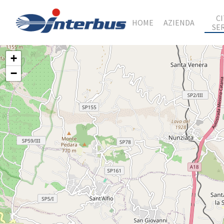
C
HOME
AZIENDA
SE
+
−
Hit enter to search or ESC to close