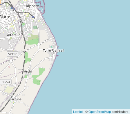
Leaflet
| ©
OpenStreetMap
contributors