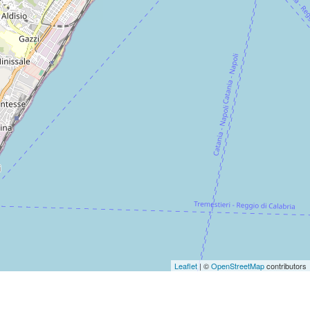
Leaflet
| ©
OpenStreetMap
contributors