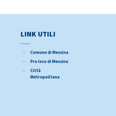
Cerca il tuo Autobus
Informativa privacy
Condizioni di trasporto
Protocollo di sicurezza Covid 19
LINK UTILI
Mobilità ridotta
Segnalazioni e reclami
Comune di Messina
In caso di sciopero
Pro loco di Messina
Segnalazioni – Whistleblowing
Città
Metropolitana