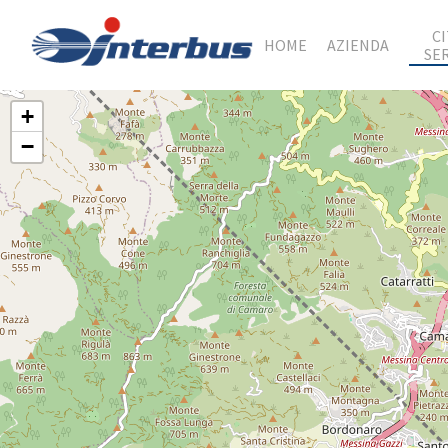
C
HOME
AZIENDA
SE
+
−
Hit enter to search or ESC to close