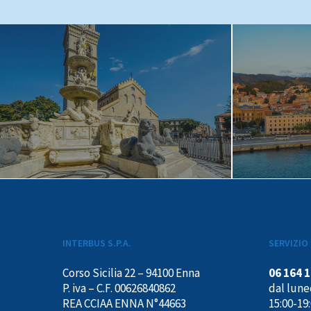
INTERBUS S.P.A.
SERVIZIO 
Corso Sicilia 22 – 94100 Enna
06 164 
P. iva – C.F. 00626840862
dal luned
REA CCIAA ENNA N°44663
15:00-19