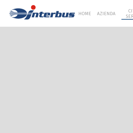
C
HOME
AZIENDA
SE
Hit enter to search or ESC to close