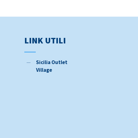
Cerca il tuo Autobus
Informativa privacy
Condizioni di trasporto
Protocollo di sicurezza Covid 19
LINK UTILI
Mobilità ridotta
Segnalazioni e reclami
Sicilia Outlet
In caso di sciopero
Village
Segnalazioni – Whistleblowing