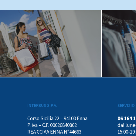
INTERBUS S.P.A.
SERVIZIO 
Corso Sicilia 22 – 94100 Enna
06 164 
P. iva – C.F. 00626840862
dal luned
REA CCIAA ENNA N°44663
15:00-19