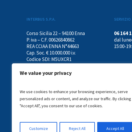
INTERBUS S.P.A.
SERVIZIO 
Corso Sicilia 22 – 94100 Enna
06 164 
P. iva – C.F. 00626840862
dal luned
REA CCIAA ENNA N°44663
15:00-19
Cap. Soc. € 10.000.000 i.v.
Codice SDI: M5UXCR1
info@interbus.it
We value your privacy
We use cookies to enhance your browsing experience, serve
personalized ads or content, and analyze our traffic. By clicking
"Accept All", you consent to our use of cookies.
Customize
Reject All
Accept All