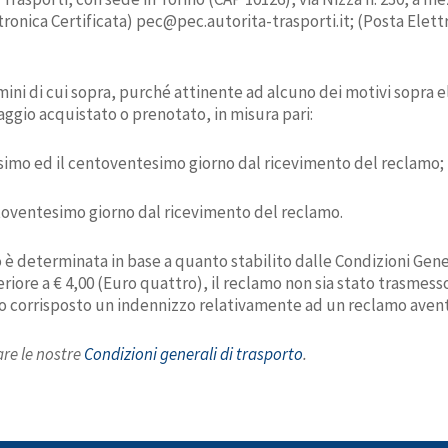
ettronica Certificata) pec@pec.autorita-trasporti.it; (Posta El
ini di cui sopra, purché attinente ad alcuno dei motivi sopra el
ggio acquistato o prenotato, in misura pari:
nesimo ed il centoventesimo giorno dal ricevimento del reclamo;
entoventesimo giorno dal ricevimento del reclamo.
è determinata in base a quanto stabilito dalle Condizioni Gene
nferiore a € 4,00 (Euro quattro), il reclamo non sia stato trasmes
ato corrisposto un indennizzo relativamente ad un reclamo aven
are le nostre
Condizioni generali di trasporto
.