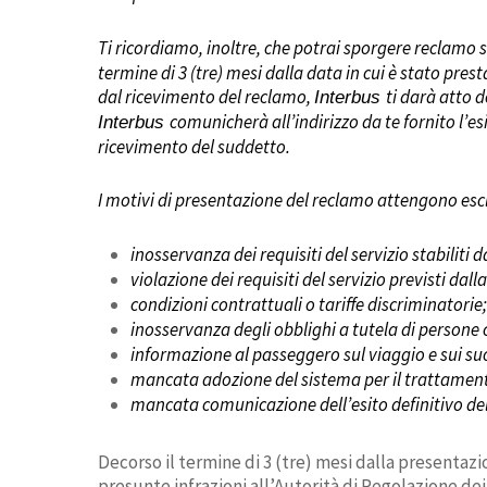
Ti ricordiamo, inoltre, che potrai sporgere reclamo s
termine di 3 (tre) mesi dalla data in cui è stato pres
dal ricevimento del reclamo,
ti darà atto 
Interbus
comunicherà all’indirizzo da te fornito l’es
Interbus
ricevimento del
suddetto.
I motivi di presentazione del reclamo attengono es
inosservanza dei requisiti del servizio stabiliti
violazione dei requisiti del servizio previsti dal
condizioni contrattuali o tariffe discriminatorie
inosservanza degli obblighi a tutela di persone c
informazione al passeggero sul viaggio e sui suoi
mancata adozione del sistema per il trattament
mancata comunicazione dell’esito definitivo de
Decorso il termine di 3 (tre) mesi dalla presentaz
presunte infrazioni all’Autorità di Regolazione dei