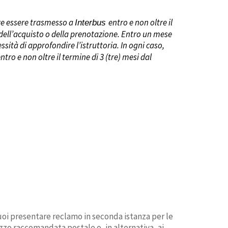
ve essere trasmesso a
entro
e non oltre
il
Interbus
dell’acquisto o della prenotazione
. Entro un mese
ssità di approfondire l’istruttoria. In ogni caso,
tro e non oltre il termine di 3 (tre) mesi dal
puoi presentare reclamo in seconda istanza per le
ezzo raccomandata postale o, in alternativa, ai