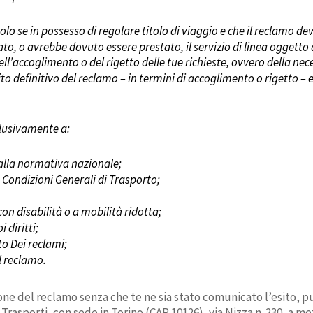
olo se in possesso di regolare titolo di viaggio
e che
il reclamo de
tato, o avrebbe dovuto essere prestato, il servizio di linea
oggetto 
dell’accoglimento o del rigetto
delle tue richieste
, ovvero della nece
ito definitivo del reclamo – in termini di accoglimento o rigetto – en
clusivamente a:
 dalla normativa nazionale;
la Condizioni Generali di Trasporto;
;
on disabilità o a mobilità ridotta;
 diritti;
o Dei reclami;
l reclamo.
ione del reclamo senza che te ne sia stato comunicato l’esito, 
 Trasporti, con sede in Torino (CAP 10126), via Nizza n. 230, a m