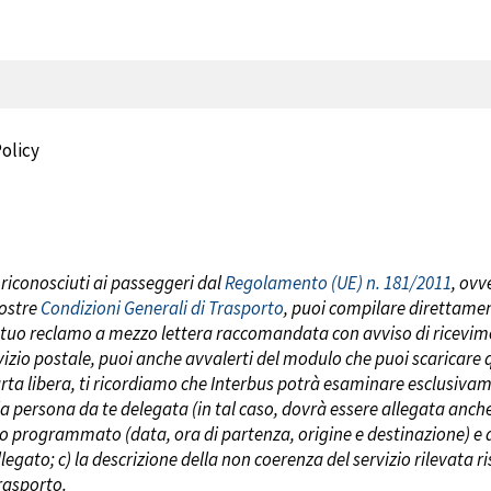
Policy
 riconosciuti ai passeggeri dal
Regolamento (UE) n. 181/2011
, ov
nostre
Condizioni Generali di Trasporto
,
puoi compilare
direttamen
l tuo reclamo a mezzo lettera raccomandata con avviso di ricevimen
rvizio postale, puoi anche avvalerti del modulo che puoi scaricare 
arta libera, ti ricordiamo che Interbus
potrà esaminare esclusivamen
la persona da te delegata (in tal caso, dovrà essere allegata anche
to o programmato (data, ora di partenza, origine e destinazione) e
llegato; c) la descrizione della non coerenza del servizio rilevata r
rasporto.