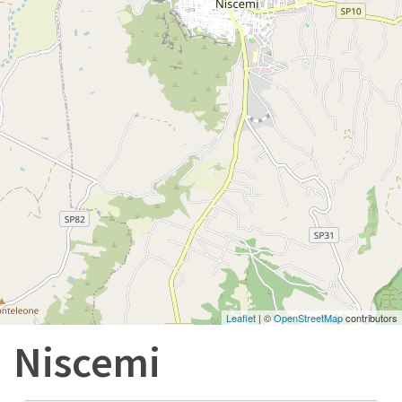
Leaflet
| ©
OpenStreetMap
contributors
Niscemi