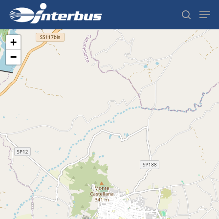
+
−
Hit enter to search or ESC to close