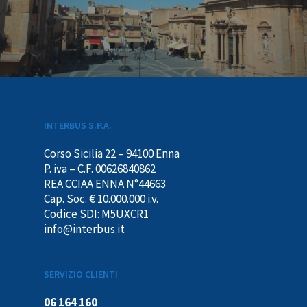
INTERBUS S.P.A.
Corso Sicilia 22 – 94100 Enna
P. iva – C.F. 00626840862
REA CCIAA ENNA N°44663
Cap. Soc. € 10.000.000 i.v.
Codice SDI: M5UXCR1
info@interbus.it
SERVIZIO CLIENTI
06 164 160