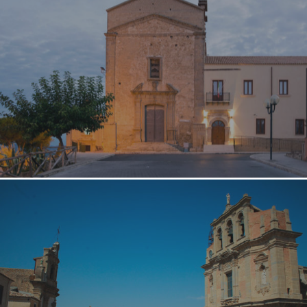
Pachino
Palermo
Paternò
Piazza Armerina
Portopalo
Sicilia Outlet Village
Siracusa
Taormina
Vittoria