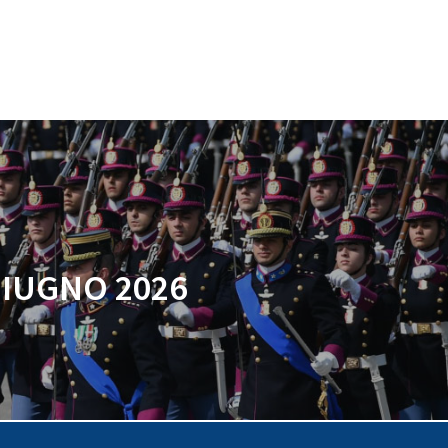
Mobilità ridotta
Segnalazioni e reclami
In caso di sciopero
Segnalazioni – Whistleblowing
GIUGNO 2026