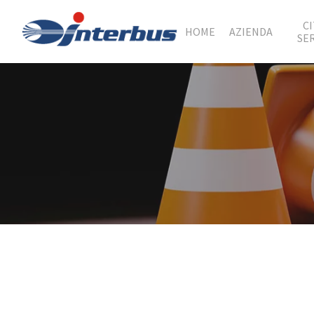
C
HOME
AZIENDA
SE
Hit enter to search or ESC to close