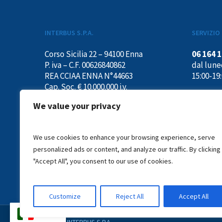
INTERBUS S.P.A.
SERVIZIO 
Corso Sicilia 22 – 94100 Enna
06 164 
P. iva – C.F. 00626840862
dal luned
REA CCIAA ENNA N°44663
15:00-19
Cap. Soc. € 10.000.000 i.v.
Codice SDI: M5UXCR1
We value your privacy
info@interbus.it
We use cookies to enhance your browsing experience, serve
personalized ads or content, and analyze our traffic. By clicking
"Accept All", you consent to our use of cookies.
Customize
Reject All
Accept All
IT