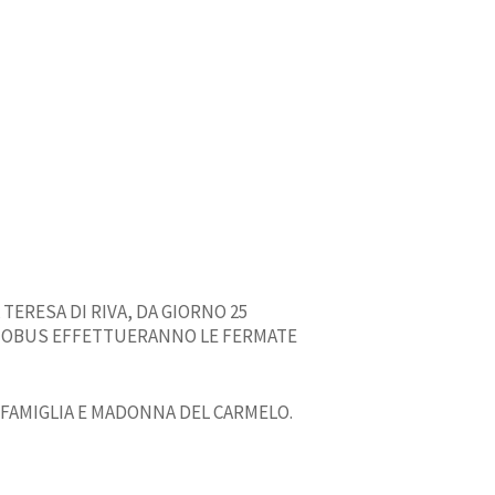
 TERESA DI RIVA, DA GIORNO 25
AUTOBUS EFFETTUERANNO LE FERMATE
Cerca il tuo Autobus
Informativa privacy
 FAMIGLIA E MADONNA DEL CARMELO.
Condizioni di trasporto
Protocollo di sicurezza Covid 19